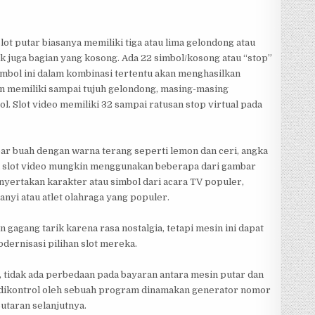
 slot putar biasanya memiliki tiga atau lima gelondong atau
ak juga bagian yang kosong. Ada 22 simbol/kosong atau “stop”
mbol ini dalam kombinasi tertentu akan menghasilkan
 memiliki sampai tujuh gelondong, masing-masing
l. Slot video memiliki 32 sampai ratusan stop virtual pada
ar buah dengan warna terang seperti lemon dan ceri, angka
sin slot video mungkin menggunakan beberapa dari gambar
enyertakan karakter atau simbol dari acara TV populer,
anyi atau atlet olahraga yang populer.
gagang tarik karena rasa nostalgia, tetapi mesin ini dapat
ernisasi pilihan slot mereka.
tidak ada perbedaan pada bayaran antara mesin putar dan
 dikontrol oleh sebuah program dinamakan generator nomor
utaran selanjutnya.