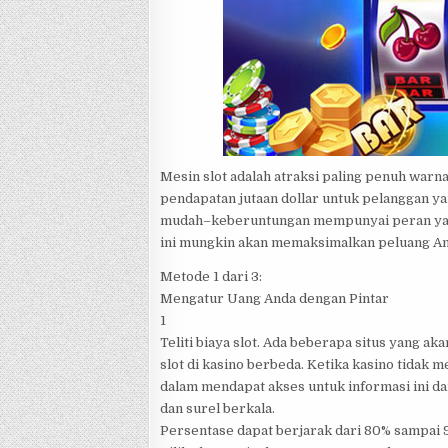
Mesin slot adalah atraksi paling penuh warna
pendapatan jutaan dollar untuk pelanggan y
mudah–keberuntungan mempunyai peran yang 
ini mungkin akan memaksimalkan peluang An
Metode 1 dari 3:
Mengatur Uang Anda dengan Pintar
1
Teliti biaya slot. Ada beberapa situs yang
slot di kasino berbeda. Ketika kasino tidak
dalam mendapat akses untuk informasi ini d
dan surel berkala.
Persentase dapat berjarak dari 80% sampai 