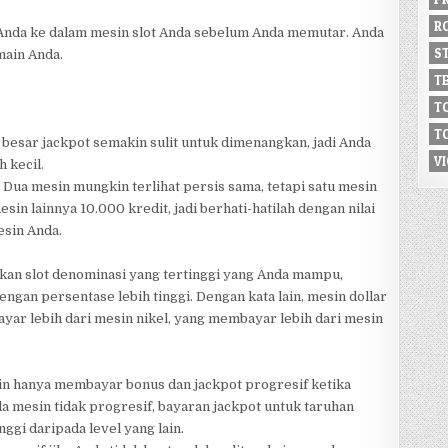
R
 Anda ke dalam mesin slot Anda sebelum Anda memutar. Anda
S
main Anda.
T
T
T
 besar jackpot semakin sulit untuk dimenangkan, jadi Anda
V
 kecil.
 Dua mesin mungkin terlihat persis sama, tetapi satu mesin
in lainnya 10.000 kredit, jadi berhati-hatilah dengan nilai
sin Anda.
nkan slot denominasi yang tertinggi yang Anda mampu,
gan persentase lebih tinggi. Dengan kata lain, mesin dollar
yar lebih dari mesin nikel, yang membayar lebih dari mesin
n hanya membayar bonus dan jackpot progresif ketika
 mesin tidak progresif, bayaran jackpot untuk taruhan
ggi daripada level yang lain.