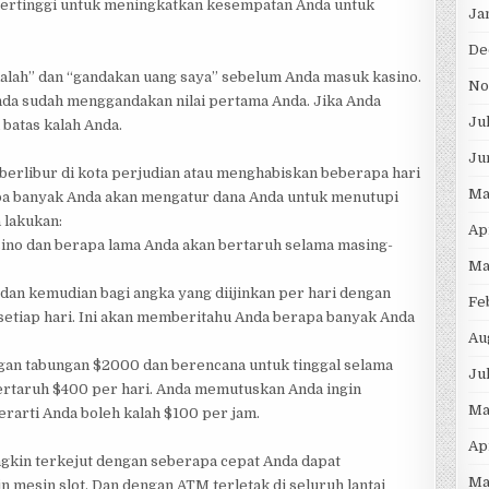
 tertinggi untuk meningkatkan kesempatan Anda untuk
Ja
De
kalah” dan “gandakan uang saya” sebelum Anda masuk kasino.
No
nda sudah menggandakan nilai pertama Anda. Jika Anda
Ju
 batas kalah Anda.
Ju
 berlibur di kota perjudian atau menghabiskan beberapa hari
Ma
pa banyak Anda akan mengatur dana Anda untuk menutupi
 lakukan:
Ap
sino dan berapa lama Anda akan bertaruh selama masing-
Ma
 dan kemudian bagi angka yang diijinkan per hari dengan
Fe
etiap hari. Ini akan memberitahu Anda berapa banyak Anda
Au
dengan tabungan $2000 dan berencana untuk tinggal selama
Ju
ertaruh $400 per hari. Anda memutuskan Anda ingin
Ma
berarti Anda boleh kalah $100 per jam.
Ap
gkin terkejut dengan seberapa cepat Anda dapat
Ma
mesin slot. Dan dengan ATM terletak di seluruh lantai