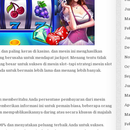
Ju
Ma
Fe
Ja
De
 dan paling keras di kasino, dan mesin ini menghasilkan
No
ang berusaha untuk mendapat jackpot. Menang tentu tidak
besar untuk sukses di mesin slot–tapi strategi mesin slot
Oc
da untuk bermain lebih lama dan menang lebih banyak.
Se
Ju
Ma
 akan memberitahu Anda persentase pembayaran dari mesin
Ap
 memberikan informasi ini untuk pemain biasa, beberapa orang
an mempublikasikannya daring atau secara khusus di majalah
Ma
Fe
98% dan menyatakan peluang terbaik Anda untuk sukses.