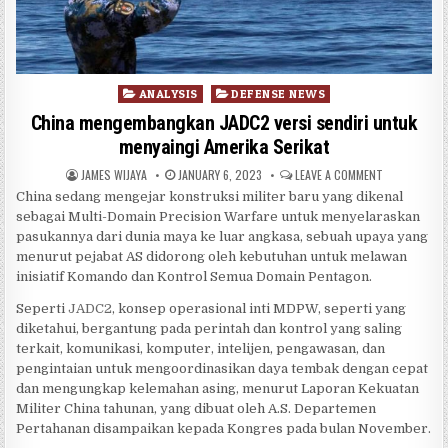
Posted in
ANALYSIS
DEFENSE NEWS
China mengembangkan JADC2 versi sendiri untuk
menyaingi Amerika Serikat
AUTHOR:
PUBLISHED DATE:
ON CHINA ME
JAMES WIJAYA
JANUARY 6, 2023
LEAVE A COMMENT
China sedang mengejar konstruksi militer baru yang dikenal
sebagai Multi-Domain Precision Warfare untuk menyelaraskan
pasukannya dari dunia maya ke luar angkasa, sebuah upaya yang
menurut pejabat AS didorong oleh kebutuhan untuk melawan
inisiatif Komando dan Kontrol Semua Domain Pentagon.
Seperti
JADC2
, konsep operasional inti MDPW, seperti yang
diketahui, bergantung pada perintah dan kontrol yang saling
terkait, komunikasi, komputer, intelijen, pengawasan, dan
pengintaian untuk mengoordinasikan daya tembak dengan cepat
dan mengungkap kelemahan asing, menurut Laporan Kekuatan
Militer China tahunan, yang dibuat oleh A.S. Departemen
Pertahanan disampaikan kepada Kongres pada bulan November.