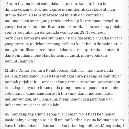
“Seperti yang kami catat dalam laporan, konsep baru ini
dimaksudkan untuk membantu mengidentifikasi kerentanan
utama dalam sistem operasional musuh dan kemudian
meluncurkan serangan presisi terhadap kerentanan tersebut,
yang bisa bersifat kinetik atau non-kinetik,” kata seorang pejabat
senior pertahanan AS kepada wartawan. 28 November,
berbicara tanpa menyebut nama. “Pada dasarnya, ini adalah cara
yang mereka pikirkan tentang melihat ke seluruh domain untuk
mengidentifikasi kerentanan dalam sistem operasional musuh
dan kemudian mengeksploitasinya untuk menyebabkan
keruntuhannya.”
Militer China,
Tentara Pembebasan Rakyat
, “mengacu pada
perang penghancuran sistem sebagai cara perang selanjutnya,”
tambah pejabat itu. Berdasarkan premis tersebut, peperangan
tidak lagi hanya terfokus pada penghancuran pasukan musuh;
sebaliknya, dimenangkan oleh tim yang dapat mengganggu,
melumpuhkan, atau langsung menghancurkan jaringan dan
infrastruktur dasar pihak lain.
AS menganggap China sebagai ancaman No. 1 bagi keamanan
nasionalnya, dengan Rusia di urutan kedua. Kedua kekuatan telah
lama berinvestasi dalam sains dan teknologi militer. Menghadapi