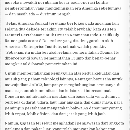
mereka mewakili perubahan besar pada operasi kontra-
pemberontakan yang mendefinisikan era Amerika sebelumnya
— dan masih ada — di Timur Tengah.
“Jelas, Amerika Serikat terutama berfokus pada ancaman lain
selama dua dekade terakhir. Itu telah berubah,” kata Asisten
Menteri Pertahanan untuk Urusan Keamanan Indo-Pasifik Ely
Ratner pada acara 8 Desember yang diselenggarakan oleh
American Enterprise Institute, sebuah wadah pemikir.
“Sebagian, itu mulai berubah selama pemerintahan Obama. Itu
dipercepat di bawah pemerintahan Trump dan benar-benar
mengkristal di bawah pemerintahan ini.”
Untuk mempertahankan keunggulan atas kedua kekuatan dan
musuh yang paham teknologi lainnya, Pentagon berusaha untuk
mewujudkan JADC2, kampanye menghubungkan-semuanya-di
mana saja untuk komunikasi dan kolaborasi internasional.
Dengan menghubungkan pasukan dan basis data yang dulunya
berbeda di darat, udara, laut, luar angkasa, dan dunia maya, para
pemimpin pertahanan mengatakan bahwa AS dapat menyerang
lebih cepat, lebih efisien, dan dari jarak yang lebih jauh.
Namun, gagasan tersebut menghadapi pengawasan dari anggota
parlemen dan pakar luar, yang telah menyatakan keberatan