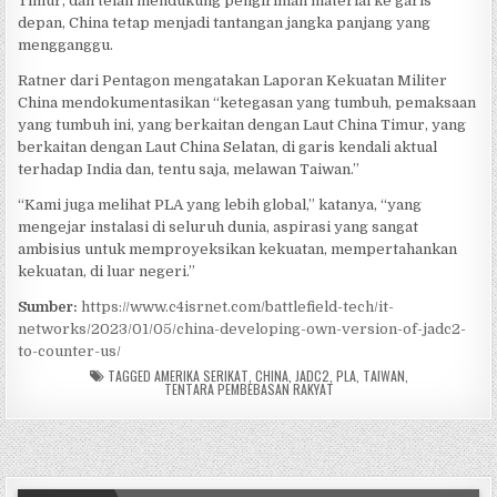
Timur, dan telah mendukung pengiriman material ke garis
depan, China tetap menjadi tantangan jangka panjang yang
mengganggu.
Ratner dari Pentagon mengatakan Laporan Kekuatan Militer
China mendokumentasikan “ketegasan yang tumbuh, pemaksaan
yang tumbuh ini, yang berkaitan dengan Laut China Timur, yang
berkaitan dengan Laut China Selatan, di garis kendali aktual
terhadap India dan, tentu saja, melawan Taiwan.”
“Kami juga melihat PLA yang lebih global,” katanya, “yang
mengejar instalasi di seluruh dunia, aspirasi yang sangat
ambisius untuk memproyeksikan kekuatan, mempertahankan
kekuatan, di luar negeri.”
Sumber:
https://www.c4isrnet.com/battlefield-tech/it-
networks/2023/01/05/china-developing-own-version-of-jadc2-
to-counter-us/
TAGGED
AMERIKA SERIKAT
,
CHINA
,
JADC2
,
PLA
,
TAIWAN
,
TENTARA PEMBEBASAN RAKYAT