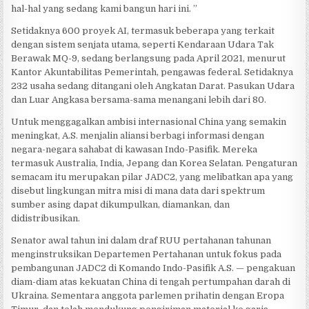
hal-hal yang sedang kami bangun hari ini. ”
Setidaknya 600 proyek AI, termasuk beberapa yang terkait
dengan sistem senjata utama, seperti Kendaraan Udara Tak
Berawak MQ-9, sedang berlangsung pada April 2021, menurut
Kantor Akuntabilitas Pemerintah, pengawas federal. Setidaknya
232 usaha sedang ditangani oleh Angkatan Darat. Pasukan Udara
dan Luar Angkasa bersama-sama menangani lebih dari 80.
Untuk menggagalkan ambisi internasional China yang semakin
meningkat, A.S. menjalin aliansi berbagi informasi dengan
negara-negara sahabat di kawasan Indo-Pasifik. Mereka
termasuk Australia, India, Jepang dan Korea Selatan. Pengaturan
semacam itu merupakan pilar JADC2, yang melibatkan apa yang
disebut lingkungan mitra misi di mana data dari spektrum
sumber asing dapat dikumpulkan, diamankan, dan
didistribusikan.
Senator awal tahun ini dalam draf RUU pertahanan tahunan
menginstruksikan Departemen Pertahanan untuk fokus pada
pembangunan JADC2 di Komando Indo-Pasifik A.S. — pengakuan
diam-diam atas kekuatan China di tengah pertumpahan darah di
Ukraina. Sementara anggota parlemen prihatin dengan Eropa