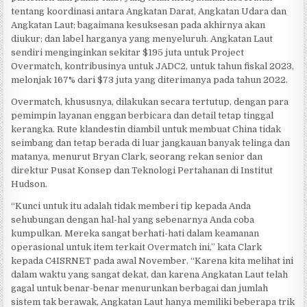
tentang koordinasi antara Angkatan Darat, Angkatan Udara dan
Angkatan Laut; bagaimana kesuksesan pada akhirnya akan
diukur; dan label harganya yang menyeluruh. Angkatan Laut
sendiri menginginkan sekitar $195 juta untuk Project
Overmatch, kontribusinya untuk JADC2, untuk tahun fiskal 2023,
melonjak 167% dari $73 juta yang diterimanya pada tahun 2022.
Overmatch, khususnya, dilakukan secara tertutup, dengan para
pemimpin layanan enggan berbicara dan detail tetap tinggal
kerangka. Rute klandestin diambil untuk membuat China tidak
seimbang dan tetap berada di luar jangkauan banyak telinga dan
matanya, menurut Bryan Clark, seorang rekan senior dan
direktur Pusat Konsep dan Teknologi Pertahanan di Institut
Hudson.
“Kunci untuk itu adalah tidak memberi tip kepada Anda
sehubungan dengan hal-hal yang sebenarnya Anda coba
kumpulkan. Mereka sangat berhati-hati dalam keamanan
operasional untuk item terkait Overmatch ini,” kata Clark
kepada C4ISRNET pada awal November. “Karena kita melihat ini
dalam waktu yang sangat dekat, dan karena Angkatan Laut telah
gagal untuk benar-benar menurunkan berbagai dan jumlah
sistem tak berawak, Angkatan Laut hanya memiliki beberapa trik