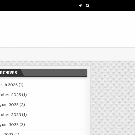
RCHIVES
rch 2026
(1)
tober 2025
(1)
gust 2025
(2)
tober 2023
(1)
gust 2023
(3)
ly 2023
(4)