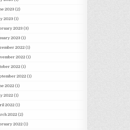
ne 2023
(2)
y 2023
(1)
bruary 2023
(3)
nuary 2023
(1)
cember 2022
(1)
vember 2022
(1)
tober 2022
(1)
ptember 2022
(1)
ne 2022
(1)
y 2022
(1)
ril 2022
(1)
rch 2022
(2)
bruary 2022
(1)