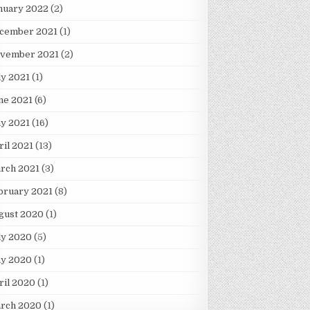
nuary 2022
(2)
cember 2021
(1)
vember 2021
(2)
ly 2021
(1)
ne 2021
(6)
y 2021
(16)
ril 2021
(13)
rch 2021
(3)
bruary 2021
(8)
gust 2020
(1)
ly 2020
(5)
y 2020
(1)
ril 2020
(1)
rch 2020
(1)