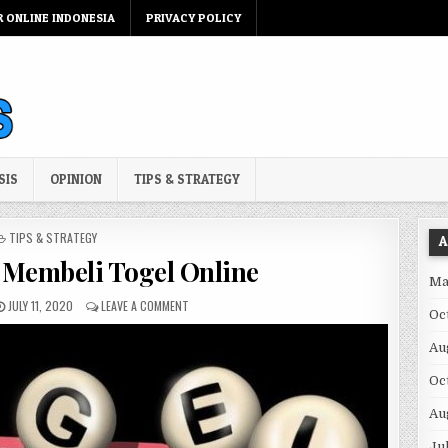
R ONLINE INDONESIA
PRIVACY POLICY
SIS
OPINION
TIPS & STRATEGY
POSTED IN
TIPS & STRATEGY
A
 Membeli Togel Online
Ma
PUBLISHED DATE:
ON MANFAAT LAIN MEMBELI TOGEL ONLINE
JULY 11, 2020
LEAVE A COMMENT
Oc
Au
Oc
Au
Ju