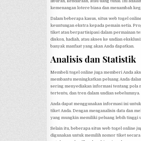
liburan, kendaraan, atau uang tunai. Ini ada
kemenangan lotere biasa dan menambah keg
Dalam beberapa kasus, situs web togel onl
keuntungan ekstra kepada pemain setia. Pro
tiket atau berpartisipasi dalam permainan t
diskon, hadiah, atau akses ke undian eksklu
banyak manfaat yang akan Anda dapatkan.
Analisis dan Statistik
Membeli togel online juga memberi Anda akses
membantu meningkatkan peluang Anda dalam
sering menyediakan informasi tentang pola
tertentu, dan tren dalam undian sebelumnya.
Anda dapat menggunakan informasi ini untu
tiket Anda. Dengan menganalisis data dan me
yang mungkin memiliki peluang lebih tinggi 
Selain itu, beberapa situs web togel online
digunakan untuk memilih nomor tiket secara