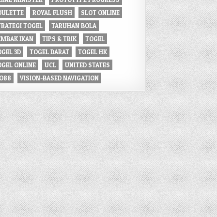
OULETTE
ROYAL FLUSH
SLOT ONLINE
TRATEGI TOGEL
TARUHAN BOLA
EMBAK IKAN
TIPS & TRIK
TOGEL
OGEL 3D
TOGEL DARAT
TOGEL HK
OGEL ONLINE
UCL
UNITED STATES
IO88
VISION-BASED NAVIGATION