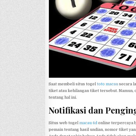
Saat membeli situs togel
toto macau
secara l
tiket atau kehilangan tiket tersebut. Namun,
tentang hal ini.
Notifikasi dan Pengin
Situs web togel
macau 4d
online terpercaya 
pemain tentang hasil undian, nomor tiket yan