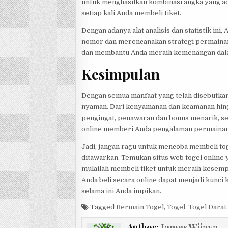
untuk menghasilkan kombinasi angka yang a
setiap kali Anda membeli tiket.
Dengan adanya alat analisis dan statistik i
nomor dan merencanakan strategi permainan
dan membantu Anda meraih kemenangan dala
Kesimpulan
Dengan semua manfaat yang telah disebutkan,
nyaman. Dari kenyamanan dan keamanan hingg
pengingat, penawaran dan bonus menarik, ser
online memberi Anda pengalaman permainan 
Jadi, jangan ragu untuk mencoba membeli t
ditawarkan. Temukan situs web togel online 
mulailah membeli tiket untuk meraih kesempa
Anda beli secara online dapat menjadi kunc
selama ini Anda impikan.
Tagged
Bermain Togel
,
Togel
,
Togel Darat
Author:
James Wijaya