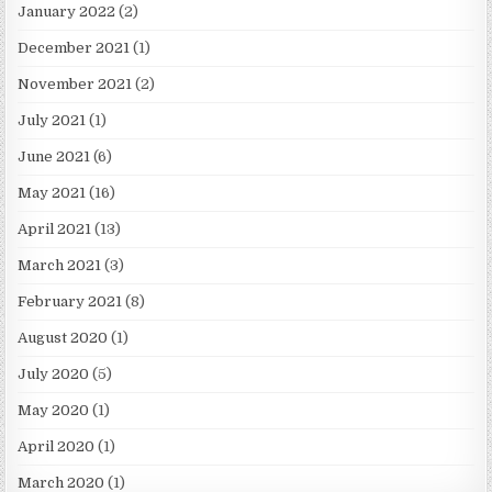
January 2022
(2)
December 2021
(1)
November 2021
(2)
July 2021
(1)
June 2021
(6)
May 2021
(16)
April 2021
(13)
March 2021
(3)
February 2021
(8)
August 2020
(1)
July 2020
(5)
May 2020
(1)
April 2020
(1)
March 2020
(1)