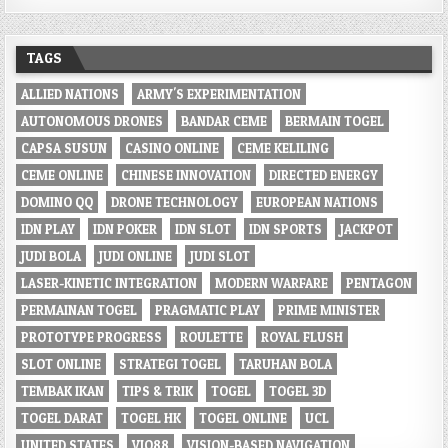
TAGS
ALLIED NATIONS
ARMY'S EXPERIMENTATION
AUTONOMOUS DRONES
BANDAR CEME
BERMAIN TOGEL
CAPSA SUSUN
CASINO ONLINE
CEME KELILING
CEME ONLINE
CHINESE INNOVATION
DIRECTED ENERGY
DOMINO QQ
DRONE TECHNOLOGY
EUROPEAN NATIONS
IDN PLAY
IDN POKER
IDN SLOT
IDN SPORTS
JACKPOT
JUDI BOLA
JUDI ONLINE
JUDI SLOT
LASER-KINETIC INTEGRATION
MODERN WARFARE
PENTAGON
PERMAINAN TOGEL
PRAGMATIC PLAY
PRIME MINISTER
PROTOTYPE PROGRESS
ROULETTE
ROYAL FLUSH
SLOT ONLINE
STRATEGI TOGEL
TARUHAN BOLA
TEMBAK IKAN
TIPS & TRIK
TOGEL
TOGEL 3D
TOGEL DARAT
TOGEL HK
TOGEL ONLINE
UCL
UNITED STATES
VIO88
VISION-BASED NAVIGATION