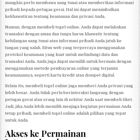
mungkin perlu membawa uang tunai atau memberikan informasi
pribadi kepada petugas gerai. Hal ini dapat menimbulkan
kekhawatiran tentang keamanan dan privasi Anda.
Namun, dengan membeli togel online, Anda dapat melakukan
transaksi dengan aman dan tanpa harus khawatir tentang
kehilangan uang tunai atau informasi pribadi Anda jatuh ke
tangan yang salah. Situs web yang terpercaya menggunakan
protokol keamanan yang kuat untuk melindungi data dan
transaksi Anda. Anda juga dapat memilih untuk bermain dengan
menggunakan metode pembayaran online yang terjamin
keamanannya, seperti kartu kredit atau dompet digital.
Selain itu, membeli togel online juga memberi Anda privasi yang
lebih besar. Anda tidak perlu berinteraksi langsung dengan
petugas gerai atau orang lain di sekitar Anda saat membeli tiket.
Jadi, jika Anda lebih memilih menjaga kegiatan permainan Anda
tetap pribadi, membeli togel online adalah pilihan yang tepat
untuk Anda.
Akses ke Permainan