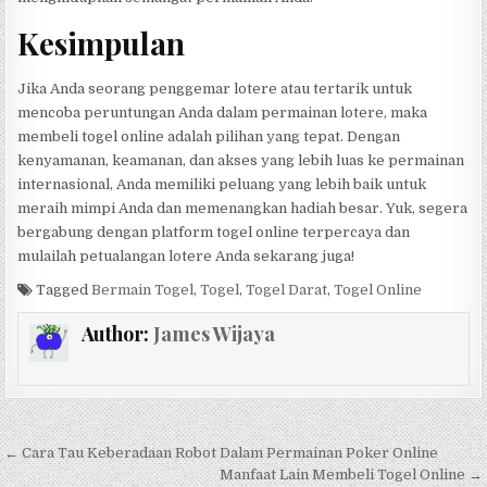
Kesimpulan
Jika Anda seorang penggemar lotere atau tertarik untuk
mencoba peruntungan Anda dalam permainan lotere, maka
membeli togel online adalah pilihan yang tepat. Dengan
kenyamanan, keamanan, dan akses yang lebih luas ke permainan
internasional, Anda memiliki peluang yang lebih baik untuk
meraih mimpi Anda dan memenangkan hadiah besar. Yuk, segera
bergabung dengan platform togel online terpercaya dan
mulailah petualangan lotere Anda sekarang juga!
Tagged
Bermain Togel
,
Togel
,
Togel Darat
,
Togel Online
Author:
James Wijaya
Post navigation
← Cara Tau Keberadaan Robot Dalam Permainan Poker Online
Manfaat Lain Membeli Togel Online →