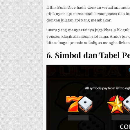
Ultra Burn Dice hadir dengan visual api meny
efek nyala api menambah kesan panas dan i
dengan kilatan api yang membakar.
Suara yang menyertainya juga khas. Klik g
sensasi klasik ala mesin slot lama. Atmosfer
kita sebagai pemain sekaligus menghadirkan
6. Simbol dan Tabel 