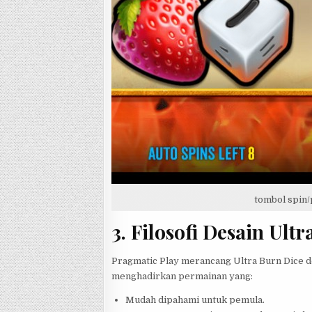
tombol spin/
3. Filosofi Desain Ult
Pragmatic Play merancang Ultra Burn Dice den
menghadirkan permainan yang:
Mudah dipahami untuk pemula.