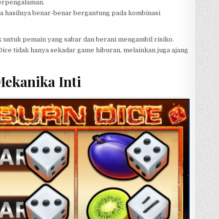
erpengalaman.
a hasilnya benar-benar bergantung pada kombinasi
cok untuk pemain yang sabar dan berani mengambil risiko.
 Dice tidak hanya sekadar game hiburan, melainkan juga ajang
Mekanika Inti