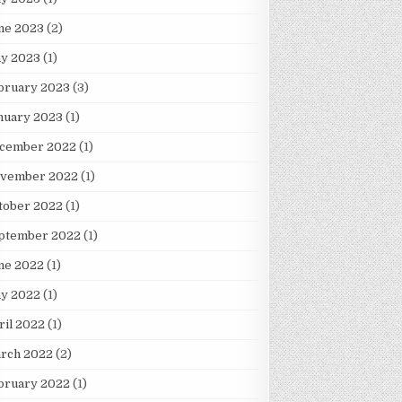
ne 2023
(2)
y 2023
(1)
bruary 2023
(3)
nuary 2023
(1)
cember 2022
(1)
vember 2022
(1)
tober 2022
(1)
ptember 2022
(1)
ne 2022
(1)
y 2022
(1)
ril 2022
(1)
rch 2022
(2)
bruary 2022
(1)