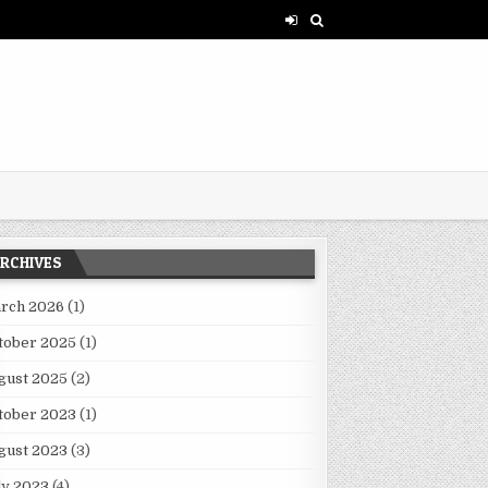
RCHIVES
rch 2026
(1)
tober 2025
(1)
 DICE SLOT ONLINE VIO88
gust 2025
(2)
tober 2023
(1)
gust 2023
(3)
ly 2023
(4)