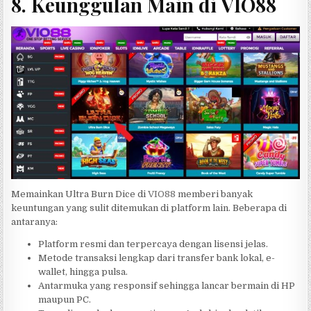
8. Keunggulan Main di VIO88
Memainkan Ultra Burn Dice di
VIO88
memberi banyak
keuntungan yang sulit ditemukan di platform lain. Beberapa di
antaranya:
Platform resmi dan terpercaya dengan lisensi jelas.
Metode transaksi lengkap dari transfer bank lokal, e-
wallet, hingga pulsa.
Antarmuka yang responsif sehingga lancar bermain di HP
maupun PC.