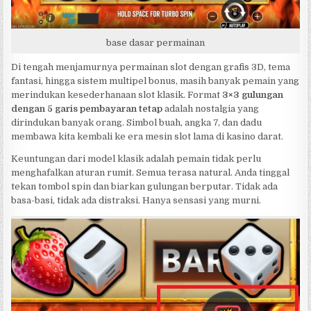
base dasar permainan
Di tengah menjamurnya permainan slot dengan grafis 3D, tema
fantasi, hingga sistem multipel bonus, masih banyak pemain yang
merindukan kesederhanaan slot klasik. Format
3×3 gulungan
dengan 5 garis pembayaran tetap
adalah nostalgia yang
dirindukan banyak orang. Simbol buah, angka 7, dan dadu
membawa kita kembali ke era mesin slot lama di kasino darat.
Keuntungan dari model klasik adalah pemain tidak perlu
menghafalkan aturan rumit. Semua terasa natural. Anda tinggal
tekan tombol spin dan biarkan gulungan berputar. Tidak ada
basa-basi, tidak ada distraksi. Hanya sensasi yang murni.