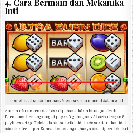
4. Cara Bermain dan Mekanika
Inti
contoh saat simbol menang/pembayaran muncul dalam grid
Aturan Ultra Burn Dice bisa dipahami dalam hitungan detik.
Permainan berlangsung di papan 3 gulungan x 3 baris dengan 5
paylines tetap. Tidak ada simbol wild, tidak ada scatter, dan tidak
ada fitur free spin. Semua kemenangan hanya bisa diperoleh dari