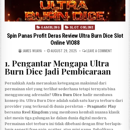
Posted in
GAMBLING
SLOT ONLINE
Spin Panas Profit Deras Review Ultra Burn Dice Slot
Online VIO88
AUTHOR:
PUBLISHED DATE:
ON SPIN PAN
JAMES WIJAYA
AUGUST 29, 2025
LEAVE A COMMENT
1. Pengantar Mengapa Ultra
Burn Dice Jadi Pembicaraan
Pernahkah Anda merasakan ketegangan maksimal dari
permainan slot yang terlihat sederhana tetapi ternyata bisa
mengguncang adrenalin?
Ultra Burn Dice
hadir membawa
konsep itu. Ultra Burn Dice adalah salah satu karya terbaru dari
provider yang terkenal di dunia perslotan –
Pragmatic Play
bersama
Reel Kingdom
yang membawa kembali nuansa klasik
slot mesin tiga gulungan ke dalam dunia digital modern.
Permainan slot terbaru ini tidak dibebani dengan fitur berlapis-
lapis seperti free spin, scatter, atau mini game. Sebaliknya,