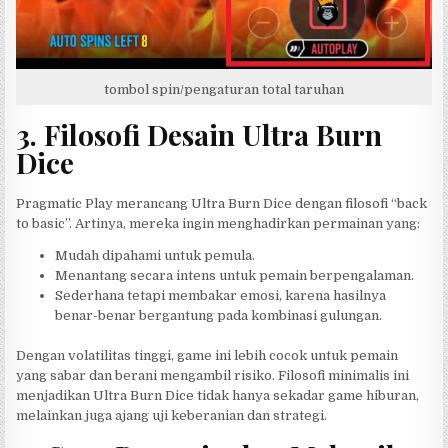
tombol spin/pengaturan total taruhan
3. Filosofi Desain Ultra Burn
Dice
Pragmatic Play merancang Ultra Burn Dice dengan filosofi “back
to basic”. Artinya, mereka ingin menghadirkan permainan yang:
Mudah dipahami untuk pemula.
Menantang secara intens untuk pemain berpengalaman.
Sederhana tetapi membakar emosi, karena hasilnya
benar-benar bergantung pada kombinasi gulungan.
Dengan volatilitas tinggi, game ini lebih cocok untuk pemain
yang sabar dan berani mengambil risiko. Filosofi minimalis ini
menjadikan Ultra Burn Dice tidak hanya sekadar game hiburan,
melainkan juga ajang uji keberanian dan strategi.