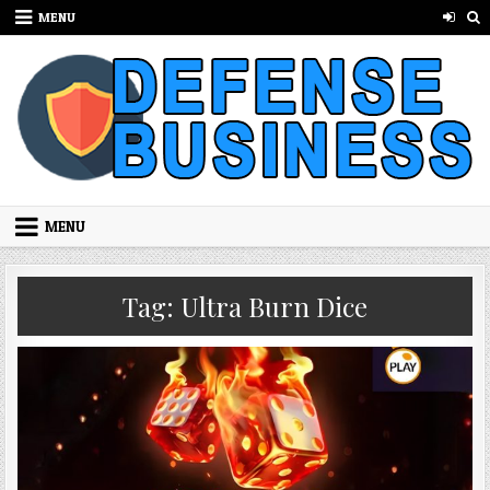
Skip to content
MENU
MENU
Tag:
Ultra Burn Dice