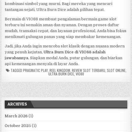
kombinasi simbol yang murni. Bagi mereka yang mencari
tantangan sejati, Ultra Burn Dice adalah pilihan tepat.
Bermain di VIO88 membuat pengalaman bermain game slot
terbaru ini semakin aman dan nyaman. Dengan proses daftar
mudah, transaksi cepat, dan layanan profesional, Anda bisa fokus
menikmati gulungan panas yang siap membakar kemenangan.
Jadi, jika Anda ingin mencoba slot klasik dengan nuansa modern
yang penuh kejutan,
Ultra Burn Dice di VIO88 adalah
jawabannya
. Siapkan modal Anda, putar gulungan, dan biarkan
api kemenangan menyala di layar Anda.
TAGGED
PRAGMATIC PLAY
,
REEL KINGDOM
,
REVIEW SLOT TERBARU
,
SLOT ONLINE
,
ULTRA BURN DICE
,
VIO88
ARCHIVES
March 2026
(1)
October 2025
(1)