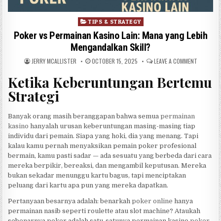
Posted in
TIPS & STRATEGY
Poker vs Permainan Kasino Lain: Mana yang Lebih
Mengandalkan Skill?
AUTHOR:
PUBLISHED DATE:
ON POKER
JERRY MCALLISTER
OCTOBER 15, 2025
LEAVE A COMMENT
Ketika Keberuntungan Bertemu
Strategi
Banyak orang masih beranggapan bahwa semua
permainan
kasino
hanyalah urusan keberuntungan masing-masing tiap
individu dari pemain. Siapa yang hoki, dia yang menang. Tapi
kalau kamu pernah menyaksikan pemain poker profesional
bermain, kamu pasti sadar — ada sesuatu yang berbeda dari cara
mereka berpikir, bereaksi, dan mengambil keputusan. Mereka
bukan sekadar menunggu kartu bagus, tapi menciptakan
peluang dari kartu apa pun yang mereka dapatkan.
Pertanyaan besarnya adalah: benarkah
poker online
hanya
permainan nasib seperti roulette atau slot machine? Ataukah
sebenarnya poker adalah satu-satunya permainan kasino
poker