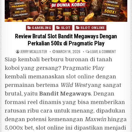
Posted in
GAMBLING
SLOT
SLOT ONLINE
Review Brutal Slot Bandit Megaways Dengan
Perkalian 500x di Pragmatic Play
AUTHOR:
PUBLISHED DATE:
ON REVIEW
JERRY MCALLISTER
MARCH 14, 2026
LEAVE A COMMENT
Siap kembali berburu buronan di tanah
koboi yang gersang? Pragmatic Play
kembali memanaskan
slot online
dengan
permainan bertema
Wild West
yang sangat
brutal, yaitu
Bandit Megaways
. Dengan
formasi reel dinamis yang bisa memberikan
ratusan ribu cara untuk menang, dipadukan
dengan potensi kemenangan
Maxwin
hingga
5,000x bet, slot online ini dipastikan menjadi