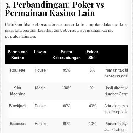
3. Perbandingan: Poker vs
Permainan Kasino Lain
Untuk melihat seberapa besar unsur keterampilan dalam poker,
mari kita bandingkan dengan beberapa permainan kasino
populer lainnya.
Permainan
Lawan
Faktor
Faktor
Kasino
Keberuntungan
Skill
Roulette
House
95%
5%
Pemain tak bisa
keberuntungan.
Slot
Mesin
100%
0%
Hasil ditentuka
Machine
Number Generato
Blackjack
Dealer
60%
40%
Ada elemen skill
tapi tetap kalah
Baccarat
House
90%
10%
Pemain hanya mem
ada strategi sign