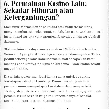
6. Permainan Kasino Lain:
Sekadar Hiburan atau
Ketergantungan?
Mari jujur: permainan seperti slot atau roulette memang
menyenangkan. Mereka cepat, mudah, dan menawarkan sensasi
instan. Tapi itu juga yang membuat banyak pemain terjebak di
dalamnya.
Slot machine misalnya, menggunakan RNG (Random Number
Generator) yang tidak bisa diprediksi atau dimanipulasi. Tidak
peduli seberapa lama kamu bermain atau berapa kali kamu
menang sebelumnya, peluang selalu sama — dan kasino selalu
unggul di akhir.
Di sisi lain, poker memberi kamu ruang untuk berpikir,
beradaptasi, dan berkembang. Kamu bisa menganalisis
permainanmu, mempelajari kesalahan, dan memperbaiki
strategi di ronde berikutnya. Inilah sebabnya mengapa banyak
pemain serius beralih ke poker: karena hanya di sanalah
keberuntungan bisa dikendalikan oleh skill.