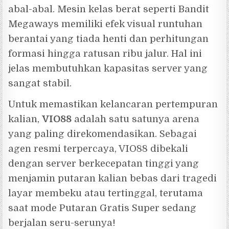
abal-abal. Mesin kelas berat seperti Bandit
Megaways memiliki efek visual runtuhan
berantai yang tiada henti dan perhitungan
formasi hingga ratusan ribu jalur. Hal ini
jelas membutuhkan kapasitas server yang
sangat stabil.
Untuk memastikan kelancaran pertempuran
kalian,
VIO88
adalah satu satunya arena
yang paling direkomendasikan. Sebagai
agen resmi terpercaya, VIO88 dibekali
dengan server berkecepatan tinggi yang
menjamin putaran kalian bebas dari tragedi
layar membeku atau tertinggal, terutama
saat mode Putaran Gratis Super sedang
berjalan seru-serunya!