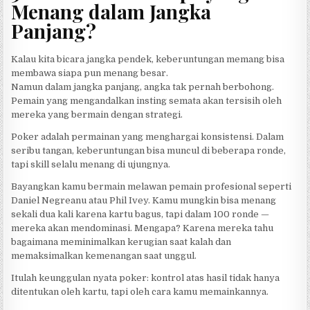
Menang dalam Jangka
Panjang?
Kalau kita bicara jangka pendek, keberuntungan memang bisa
membawa siapa pun menang besar.
Namun dalam jangka panjang, angka tak pernah berbohong.
Pemain yang mengandalkan insting semata akan tersisih oleh
mereka yang bermain dengan strategi.
Poker adalah permainan yang menghargai konsistensi. Dalam
seribu tangan, keberuntungan bisa muncul di beberapa ronde,
tapi skill selalu menang di ujungnya.
Bayangkan kamu bermain melawan pemain profesional seperti
Daniel Negreanu atau Phil Ivey. Kamu mungkin bisa menang
sekali dua kali karena kartu bagus, tapi dalam 100 ronde —
mereka akan mendominasi. Mengapa? Karena mereka tahu
bagaimana meminimalkan kerugian saat kalah dan
memaksimalkan kemenangan saat unggul.
Itulah keunggulan nyata poker: kontrol atas hasil tidak hanya
ditentukan oleh kartu, tapi oleh cara kamu memainkannya.