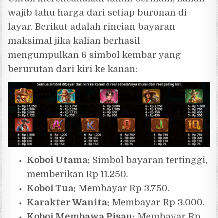
wajib tahu harga dari setiap buronan di
layar. Berikut adalah rincian bayaran
maksimal jika kalian berhasil
mengumpulkan 6 simbol kembar yang
berurutan dari kiri ke kanan:
Koboi Utama:
Simbol bayaran tertinggi,
memberikan Rp 11.250.
Koboi Tua:
Membayar Rp 3.750.
Karakter Wanita:
Membayar Rp 3.000.
Koboi Membawa Pisau:
Membayar Rp