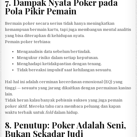
7. Dampak Nyata Poker pada
Pola Pikir Pemain
Bermain poker secara serius tidak hanya meningkatkan
kemampuan bermain kartu, tapi juga membangun mental analitis
yang bisa diterapkan di kehidupan nyata.
Pemain poker terbiasa:
Menganalisis data sebelum bertindak.
Mengukur risiko dalam setiap keputusan.
Menghadapi ketidakpastian dengan tenang.
Tidak bereaksi impulsif saat kehilangan sesuatu.
Hal-hal ini adalah cerminan kecerdasan emosional (EQ) yang
tinggi — sesuatu yang jarang dikaitkan dengan permainan kasino
lain.
Tidak heran kalau banyak pebisnis sukses yang juga pemain
poker aktif. Mereka tahu cara membaca peluang dan kapan
waktu terbaik untuk
fold
dalam hidup.
8. Penutup: Poker Adalah Seni,
Bukan Sekadar Judi