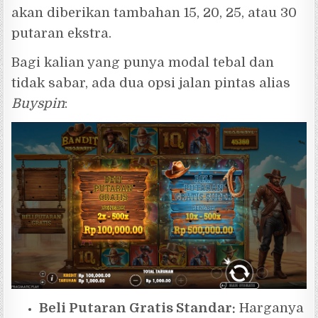
akan diberikan tambahan 15, 20, 25, atau 30
putaran ekstra.
Bagi kalian yang punya modal tebal dan
tidak sabar, ada dua opsi jalan pintas alias
Buyspin
:
Beli Putaran Gratis Standar:
Harganya