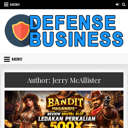
Skip to content
MENU
MENU
Author:
Jerry McAllister