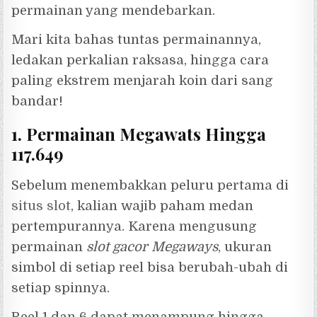
permainan yang mendebarkan.
Mari kita bahas tuntas permainannya,
ledakan perkalian raksasa, hingga cara
paling ekstrem menjarah koin dari sang
bandar!
1. Permainan Megawats Hingga
117.649
Sebelum menembakkan peluru pertama di
situs slot
, kalian wajib paham medan
pertempurannya. Karena mengusung
permainan
slot gacor
Megaways
, ukuran
simbol di setiap reel bisa berubah-ubah di
setiap spinnya.
Reel 1 dan 6 dapat menampung hingga