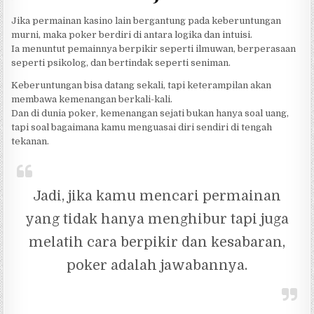
Jika permainan kasino lain bergantung pada keberuntungan
murni, maka poker berdiri di antara logika dan intuisi.
Ia menuntut pemainnya berpikir seperti ilmuwan, berperasaan
seperti psikolog, dan bertindak seperti seniman.
Keberuntungan bisa datang sekali, tapi keterampilan akan
membawa kemenangan berkali-kali.
Dan di dunia poker, kemenangan sejati bukan hanya soal uang,
tapi soal bagaimana kamu menguasai diri sendiri di tengah
tekanan.
Jadi, jika kamu mencari permainan
yang tidak hanya menghibur tapi juga
melatih cara berpikir dan kesabaran,
poker adalah jawabannya.