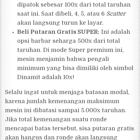
dipatok sebesar 100x dari total taruhan
saat ini. Saat dibeli, 4, 5, atau 6
Scatter
akan langsung turun ke layar.
Beli Putaran Gratis SUPER:
Ini adalah
opsi barbar seharga 500x dari total
taruhan. Di mode Super premium ini,
mesin menjamin bahwa pengali
minimum yang bisa dimiliki oleh simbol
Dinamit adalah 10x!
Selalu ingat untuk menjaga batasan modal,
karena jumlah kemenangan maksimum
mesin ini dibatasi sampai 5.000x taruhan.
Jika total kemenangan suatu ronde
mencapai batas tersebut, sisa putaran gratis
akan hangus dan ronde akan langsung