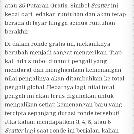
atau 25 Putaran Gratis. Simbol
Scatter
ini
kebal dari ledakan runtuhan dan akan tetap
berada di layar hingga semua runtuhan
berakhir.
Di dalam ronde gratis ini, mekaniknya
berubah menjadi sangat mengerikan. Tiap
kali ada simbol dinamit pengali yang
mendarat dan menghasilkan kemenangan,
nilai pengalinya akan ditambahkan ke total
pengali global. Hebatnya lagi, nilai total
pengali ini akan terus digunakan untuk
mengalikan setiap kemenangan baru yang
tercipta sepanjang durasi ronde tersebut!
Jika kalian mendapatkan 3, 4, 5, atau 6
Scatter
lagi saat ronde ini berjalan, kalian