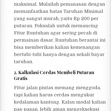
maksimal. Mulailah pemanasan dengan
memanfaatkan batas Taruhan Minimal
yang sangat murah, yaitu Rp 200 per
putaran. Fokuslah untuk memancing
Fitur Runtuhan agar sering pecah di
permainan dasar. Runtuhan berantai ini
bisa memberikan kalian kemenangan
bertubi-tubi hanya dengan sekali bayar
taruhan.
2. Kalkulasi Cerdas Membeli Putaran
Gratis
Fitur jalan pintas memang menggoda,
tapi kalian harus cerdas mengukur
kedalaman kantong. Kalau modal kalian
pas-pasan, lebih aman mengeksekusi