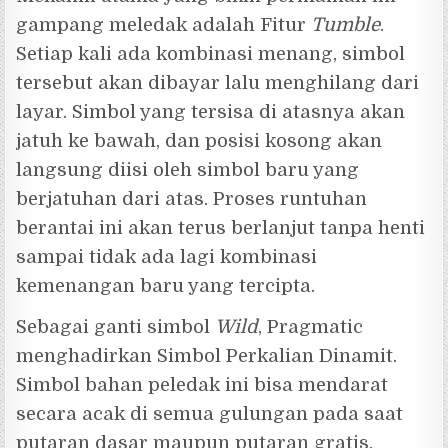
gampang meledak adalah Fitur
Tumble
.
Setiap kali ada kombinasi menang, simbol
tersebut akan dibayar lalu menghilang dari
layar. Simbol yang tersisa di atasnya akan
jatuh ke bawah, dan posisi kosong akan
langsung diisi oleh simbol baru yang
berjatuhan dari atas. Proses runtuhan
berantai ini akan terus berlanjut tanpa henti
sampai tidak ada lagi kombinasi
kemenangan baru yang tercipta.
Sebagai ganti simbol
Wild
, Pragmatic
menghadirkan Simbol Perkalian Dinamit.
Simbol bahan peledak ini bisa mendarat
secara acak di semua gulungan pada saat
putaran dasar maupun putaran gratis.